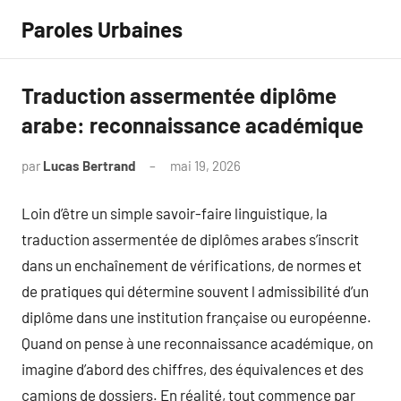
Aller
Paroles Urbaines
au
contenu
Traduction assermentée diplôme
arabe: reconnaissance académique
par
Lucas Bertrand
mai 19, 2026
Aucun
commentaire
Loin d’être un simple savoir-faire linguistique, la
traduction assermentée de diplômes arabes s’inscrit
dans un enchaînement de vérifications, de normes et
de pratiques qui détermine souvent l admissibilité d’un
diplôme dans une institution française ou européenne.
Quand on pense à une reconnaissance académique, on
imagine d’abord des chiffres, des équivalences et des
camions de dossiers. En réalité, tout commence par