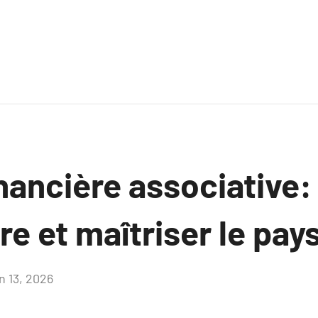
nancière associative:
e et maîtriser le pay
in 13, 2026
Aucun
commentaire