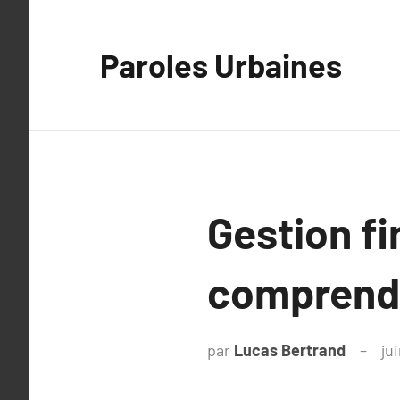
Aller
au
Paroles Urbaines
contenu
Gestion fi
comprendr
par
Lucas Bertrand
ju