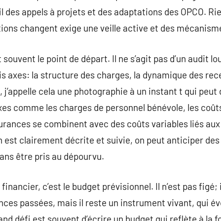
l des appels à projets et des adaptations des OPCO. Rie
uations changent exige une veille active et des mécanism
 souvent le point de départ. Il ne s’agit pas d’un audit l
s axes: la structure des charges, la dynamique des rece
j’appelle cela une photographie à un instant t qui peut d
xes comme les charges de personnel bénévole, les coû
surances se combinent avec des coûts variables liés aux 
 est clairement décrite et suivie, on peut anticiper des
ans être pris au dépourvu.
financier, c’est le budget prévisionnel. Il n’est pas figé; 
ces passées, mais il reste un instrument vivant, qui évo
and défi est souvent d’écrire un budget qui reflète à la f