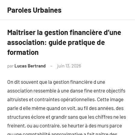
Aller
Paroles Urbaines
au
contenu
Maîtriser la gestion financière d’une
association: guide pratique de
formation
par
Lucas Bertrand
juin 13, 2026
Aucun
commentaire
On dit souvent que la gestion financière d une
association ressemble à une danse fine entre objectifs
altruistes et contraintes opérationnelles. Cette image
parle d elle même quand on voit, au fil des années, des
structures éclore et grandir sans que les chiffres ne les
freinent, ou au contraire, se heurter à des murs parce
qu une comptabilité approximative a fait naître des