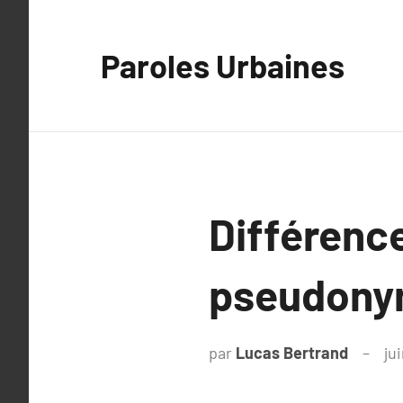
Aller
au
Paroles Urbaines
contenu
Différenc
pseudonym
par
Lucas Bertrand
ju